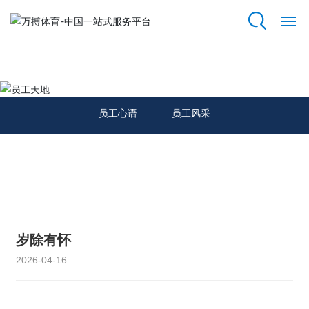
万搏体育
网
站
员工天地
万
搏
员工心语
员工风采
体
育
关
于
我
们
岁除有怀
资
2026-04-16
质
荣
誉