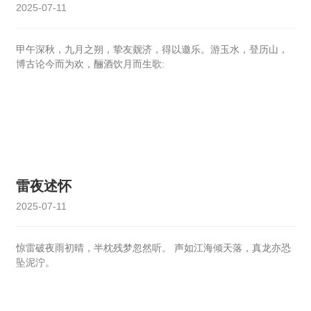
2025-07-11
地
人
甲午深秋，九月之朔，挚友觌济，得以邀乐。游玉水，登历山，
才
博古论今而为欢，酾酒饮月而生歌:
招
聘
万
搏
体
育-
雷夜述怀
中
国
2025-07-11
一
站
惊雷破夜雨初晴，半枕残梦忽然听。 声如江海倾天落，真龙亦恐
式
坠泥泞。
服
务
平