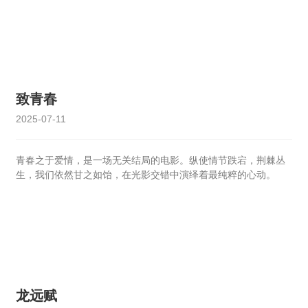
主
营
业
务
致青春
项
2025-07-11
目
案
例
青春之于爱情，是一场无关结局的电影。纵使情节跌宕，荆棘丛
生，我们依然甘之如饴，在光影交错中演绎着最纯粹的心动。
新
闻
动
态
员
工
龙远赋
天