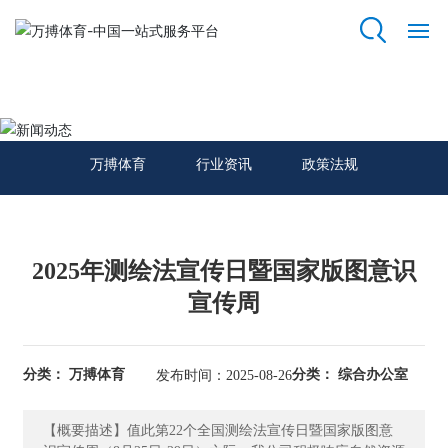
万搏体育
网
站
新闻动态
万
搏
万搏体育
行业资讯
政策法规
体
育
关
2025年测绘法宣传日暨国家版图意识
于
我
宣传周
们
资
分类： 万搏体育
分类： 综合办公室
发布时间：2025-08-26
质
荣
【概要描述】值此第22个全国测绘法宣传日暨国家版图意
誉