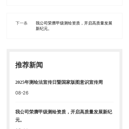
地
人
下一条
我公司荣膺甲级测绘资质，开启高质量发展
才
新纪元。
招
聘
万
搏
推荐新闻
体
育-
中
2025年测绘法宣传日暨国家版图意识宣传周
国
一
08-26
站
式
服
我公司荣膺甲级测绘资质，开启高质量发展新纪
务
元。
平