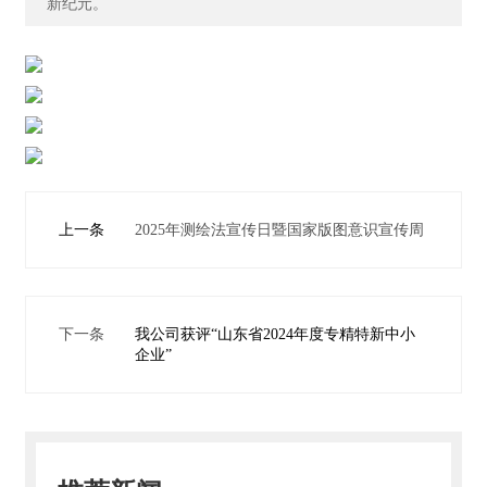
新纪元。
主
营
业
务
项
目
案
上一条
2025年测绘法宣传日暨国家版图意识宣传周
例
新
闻
下一条
我公司获评“山东省2024年度专精特新中小
动
企业”
态
员
工
天