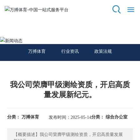
万搏体育
网
站
新闻动态
万
搏
万搏体育
行业资讯
政策法规
体
育
关
我公司荣膺甲级测绘资质，开启高质
于
我
量发展新纪元。
们
资
分类： 万搏体育
分类： 综合办公室
发布时间：2025-05-14
质
荣
【概要描述】我公司荣膺甲级测绘资质，开启高质量发展
誉