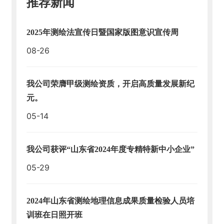
推荐新闻
地
2025年测绘法宣传日暨国家版图意识宣传周
人
才
08-26
招
聘
我公司荣膺甲级测绘资质，开启高质量发展新纪
万
元。
搏
05-14
体
育-
中
国
我公司获评“山东省2024年度专精特新中小企业”
一
05-29
站
式
服
2024年山东省测绘地理信息成果质量检验人员培
务
平
训班在日照开班