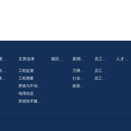
质荣
主营业务
项目案
新闻动
员工天
人才招
例
态
地
聘
信及
工程监测
万搏体
员工心
誉
著及
工程测量
育
行业资
语
员工风
利
界线与不动产
讯
政策法
采
测绘
地理信息
规
其他技术服务
类