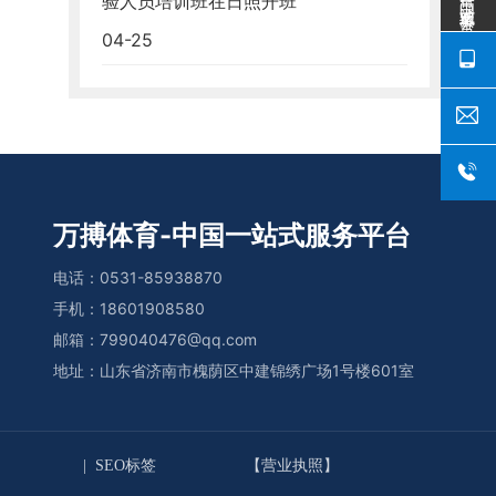
验人员培训班在日照开班
04-25
万搏体育-中国一站式服务平台
电话：
0531-85938870
手机：
18601908580
邮箱：
799040476@qq.com
地址：山东省济南市槐荫区中建锦绣广场1号楼601室
|
SEO标签
【营业执照】