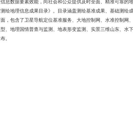
理信息数据要素效能，向社会和公众提供及时全面、精准可靠的
测绘院 地图院）
东省测绘地理信息成果目录》。目录涵盖测绘基准成果、基础测绘
方面，包含了卫星导航定位基准服务、大地控制网、水准控制网
模型、地理国情普查与监测、地表形变监测、实景三维山东、水
发布。