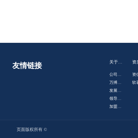
关于我
资
友情链接
们
誉
公司简
资
介
万搏体
荣
软
育
发展历
专
程
领导致
辞
加盟合
作
页面版权所有 ©