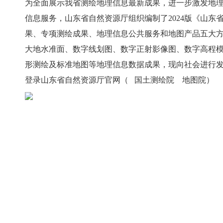
为全面展示我省测绘地理信息最新成果，进一步激发地
信息综合监管服务平台”即可查询。（地理信息管理处 国土
信息服务，山东省自然资源厅组织编制了2024版《山
果、专项测绘成果、地理信息公共服务和地图产品五大
大地水准面、数字线划图、数字正射影像图、数字高程
形测绘及标准地图等地理信息数据成果，现向社会进行
登录山东省自然资源厅官网（ 国土测绘院 地图院）