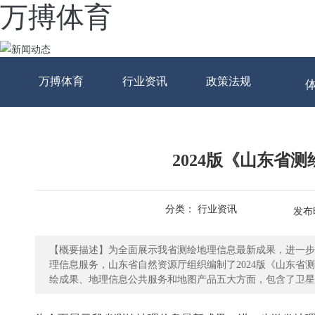
万搏体育
万搏体育
行业资讯
政策法规
2024版《山东省
分类： 行业资讯
发布时
【概要描述】为全面展示我省测绘地理信息最新成果，进一步
理信息服务，山东省自然资源厅组织编制了2024版《山东
绘成果、地理信息公共服务和地图产品五大方面，包含了卫星
图、数字正射影像图、数字高程模型、地理国情普查与监测、
成果，现向社会进行发布。 登录山东省自然资源厅官网（//dnr.shandong.gov.cn/），在“省级网上政务大厅”栏目下点击“山东省测绘地理