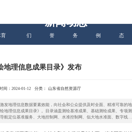
网站万搏
关于我
资质荣
主营业
项目案
新闻
新闻动态
体育
们
誉
务
例
态
测绘地理信息成果目录》发布
间：2024-01-12
分类： 山东省自然资源厅
激发地理信息数据要素效能，向社会和公众提供及时全面、精准可靠的地
省测绘地理信息成果目录》。目录涵盖测绘基准成果、基础测绘成果、专项测
导航定位基准服务、大地控制网、水准控制网、似大地水准面、数字线划
地表形变监测、实景三维山东、水下地形测绘及标准地图等地理信息数据