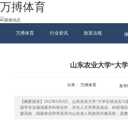
万搏体育
万搏体育
行业资讯
政策法规
山东农业大学“大
分类： 万搏体育
发布时
【概要描述】2022年9月4日，山东农业大学“大学生就业
据等专业领域展开科研合作，并在人才培养及就业、科研项目等多方面进行深入合作。 山东农
建高校，国家林业和草原局与山东省人民政府共建高校，是教
革试点高校，是山东省首批五所应用基础型特色名校之一，是
校毕业生就业质量位居省属高校前列，深造率平均在38%以上