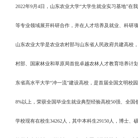
强。 学校现有在校生34262人，其中本科生29150人，博士、硕士研究生5112人，继续教育类学生21532人。现有教职工2522人，教师中
2022年9月4日，山东农业大学“大学生就业实习基地
有教授、副教授1259人，中国科学院院士1人，中国工程院
获得者6人，国家优秀青年科学基金获得者3人，国家万人计划
年专家7人，全国专业技术杰出人才1人，国家级教学名师4人
等专业领域展开科研合作，并在人才培养及就业、科研
国家级教学团队3个；山东省“一事一议”引进顶尖人才1人，
人，泰山学者攀登专家5人、特聘专家21人、青年专家14人，泰山产业领军人才18人。 “实践
山东农业大学是农业农村部与山东省人民政府共建高校
村部、国家林业和草原局首批卓越农林人才教育培养计
东省高水平大学“冲一流”建设高校，是首届全国文明校
8%以上，荣获全国毕业生就业典型经验高校50强、全国
学校现有在校生34262人，其中本科生29150人，博士、硕