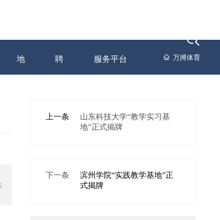
动
员工天
人才招
万搏体育-中国一站式
万搏体育
地
聘
服务平台
上一条
山东科技大学“教学实习基
地”正式揭牌
下一条
滨州学院“实践教学基地”正
式揭牌