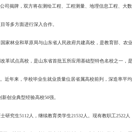
”在我公司揭牌，双方将在测绘工程、工程测量、地理信息工程、大
院士2人，长江学者特聘教授1人，青年长江学者2人，国家杰出青年科学基金
领军人才3人，国家“百千万人才工程”入选者11人，国家有突出贡献的中
，其他国家级领军人才7人；“长江学者和创新团队发展计划”创新团队2个
项目等多方面进行深入合作。
泰山人才工程专家60余人，其中泰山学者优势特色学科人才团队领军人才1
教学基地”的建立，将有力推进双方在产学
研方面的合作，为培养行业急需的高层次人才做出应有的贡献。
，国家林业和草原局与山东省人民政府共建高校，是教育部、农
划改革试点高校，是山东省首批五所应用基础型特色名校之一，
园。近年来，学校毕业生就业质量位居省属高校前列，深造率平均
创新创业典型经验高校50强。
士研究生5112人，继续教育类学生21532人。现有教职工2522人