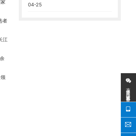
国家
04-25
选者
长江
余
业领
万搏体育-中国一站式服务平台