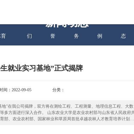
网站万搏
关于我
资质荣
主营业
项目案
新闻
新闻动态
体育
们
誉
务
例
态
学生就业实习基地”正式揭牌
间：2022-09-05
分类：
实习基地”在我公司揭牌，双方将在测绘工程、工程测量、地理信息工程、大数
业大学是农业农村部与山东省人民政府共
育部、农业农村部、国家林业和草原局首批卓越农林人才教育培养计划改
山东省高水平大学“冲一流”建设高校，是首届全国文明校园。近年来，学
，荣获全国毕业生就业典型经验高校50强、全国创新创业典型经验高校50